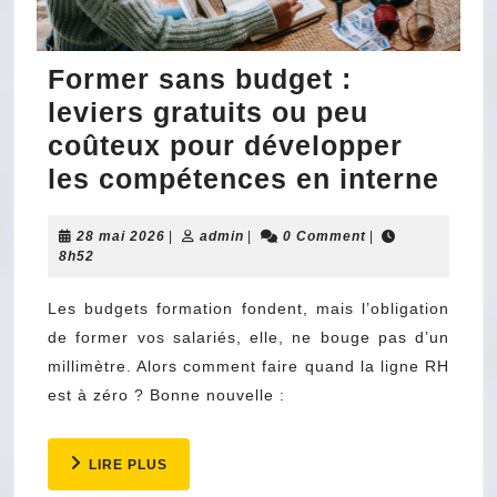
Former sans budget :
leviers gratuits ou peu
coûteux pour développer
For
les compétences en interne
san
28
admin
28 mai 2026
|
admin
|
0 Comment
|
bud
mai
8h52
:
2026
levi
Les budgets formation fondent, mais l’obligation
de former vos salariés, elle, ne bouge pas d’un
grat
millimètre. Alors comment faire quand la ligne RH
ou
est à zéro ? Bonne nouvelle :
peu
coû
LIRE
LIRE PLUS
pou
PLUS