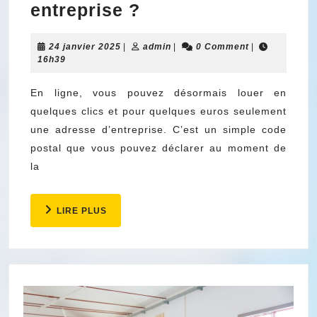
Est-
entreprise ?
ce
24
admin
24 janvier 2025
|
avantageux
admin
|
0 Comment
|
janvier
16h39
de
2025
faire
En ligne, vous pouvez désormais louer en
quelques clics et pour quelques euros seulement
appel
une adresse d’entreprise. C’est un simple code
aux
postal que vous pouvez déclarer au moment de
pépinières
la
pour
la
LIRE
LIRE PLUS
domiciliation
PLUS
de
votre
entreprise
?