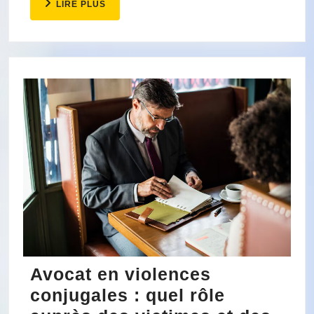
LIRE
LIRE PLUS
dans
PLUS
les
sacs
Avocat en violences
conjugales : quel rôle