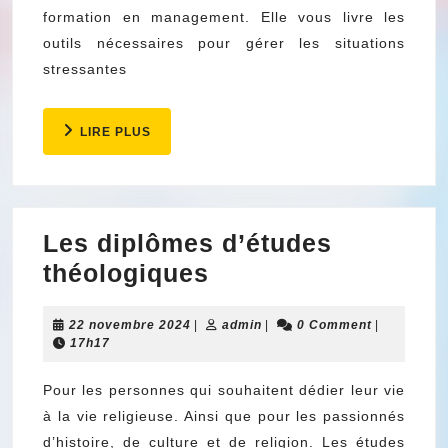
formation en management. Elle vous livre les
elle
outils nécessaires pour gérer les situations
booster
stressantes
votre
leadership
LIRE
LIRE PLUS
PLUS
Les diplômes d’études
Les
théologiques
diplômes
22
admin
22 novembre 2024
|
d’études
admin
|
0 Comment
|
novembre
17h17
théologiques
2024
Pour les personnes qui souhaitent dédier leur vie
à la vie religieuse. Ainsi que pour les passionnés
d’histoire, de culture et de religion. Les études