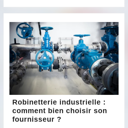
dév
les
com
en
inte
Robinetterie industrielle :
comment bien choisir son
Robinetterie
fournisseur ?
industrielle