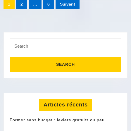
Pagination
1
2
…
6
Suivant
?
des
publications
Search
for:
Articles récents
Former sans budget : leviers gratuits ou peu