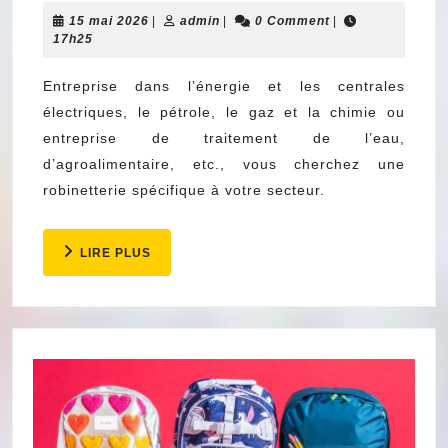
15
admin
15 mai 2026
|
admin
:
|
0 Comment
|
mai
17h25
comment
2026
bien
Entreprise dans l’énergie et les centrales
électriques, le pétrole, le gaz et la chimie ou
choisir
entreprise de traitement de l’eau,
son
d’agroalimentaire, etc., vous cherchez une
fournisseur
robinetterie spécifique à votre secteur.
?
LIRE
LIRE PLUS
PLUS