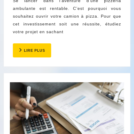
pizza
Se lancer dans l’aventure d’une pizzeria
ambulante est rentable. C’est pourquoi vous
:
souhaitez ouvrir votre camion à pizza. Pour que
Pourquoi,
cet investissement soit une réussite, étudiez
comment
votre projet en sachant
et
à
LIRE
LIRE PLUS
quel
PLUS
prix
?