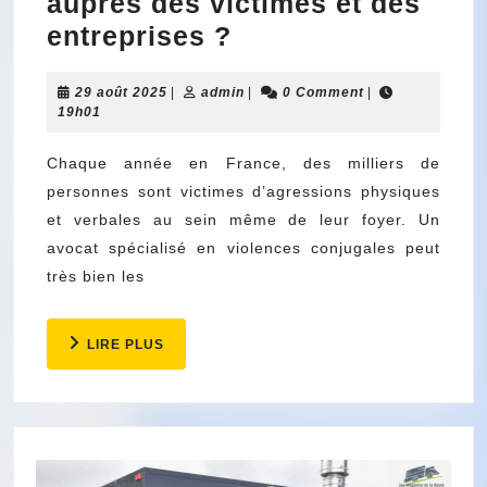
auprès des victimes et des
Avocat
entreprises ?
en
29
admin
29 août 2025
|
admin
violences
|
0 Comment
|
août
19h01
conjugales
2025
:
Chaque année en France, des milliers de
personnes sont victimes d’agressions physiques
quel
et verbales au sein même de leur foyer. Un
rôle
avocat spécialisé en violences conjugales peut
auprès
très bien les
des
victimes
LIRE
LIRE PLUS
et
PLUS
des
entreprises
?