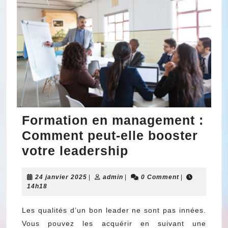
Formation en management :
Comment peut-elle booster
Formation
votre leadership
en
24
admin
24 janvier 2025
|
admin
|
management
0 Comment
|
janvier
14h18
:
2025
Comment
Les qualités d’un bon leader ne sont pas innées.
Vous pouvez les acquérir en suivant une
peut-