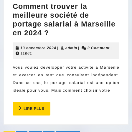
Comment trouver la
meilleure société de
portage salarial à Marseille
Comment
en 2024 ?
trouver
13
admin
13 novembre 2024
la
|
admin
|
0 Comment
|
novembre
11h01
meilleure
2024
société
Vous voulez développer votre activité à Marseille
et exercer en tant que consultant indépendant.
de
Dans ce cas, le portage salarial est une option
portage
idéale pour vous. Mais comment choisir votre
salarial
à
LIRE
LIRE PLUS
Marseille
PLUS
en
2024