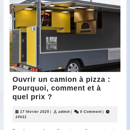
Ouvrir un camion à pizza :
Pourquoi, comment et à
Ouvrir
quel prix ?
un
17
admin
17 février 2025
|
camion
admin
|
0 Comment
|
février
10h11
à
2025