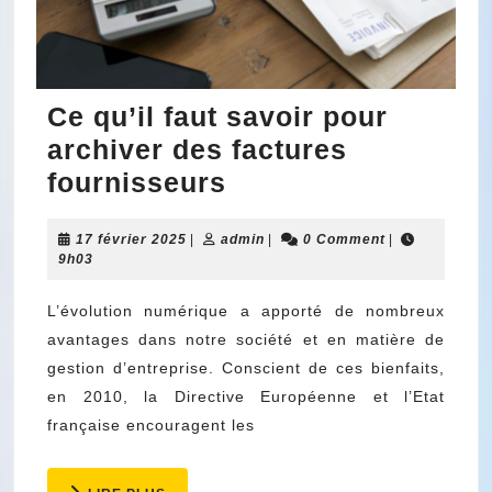
Ce qu’il faut savoir pour
archiver des factures
Ce
fournisseurs
qu’il
17
admin
17 février 2025
|
admin
faut
|
0 Comment
|
février
9h03
savoir
2025
pour
L’évolution numérique a apporté de nombreux
avantages dans notre société et en matière de
archiver
gestion d’entreprise. Conscient de ces bienfaits,
des
en 2010, la Directive Européenne et l’Etat
factures
française encouragent les
fournisseurs