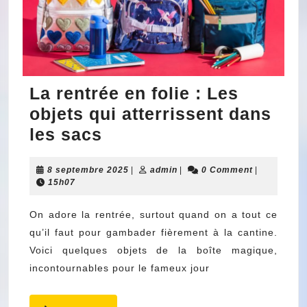
La rentrée en folie : Les
objets qui atterrissent dans
La
les sacs
rentrée
8
admin
8 septembre 2025
en
|
admin
|
0 Comment
|
septembre
15h07
folie
2025
:
On adore la rentrée, surtout quand on a tout ce
qu’il faut pour gambader fièrement à la cantine.
Les
Voici quelques objets de la boîte magique,
objets
incontournables pour le fameux jour
qui
atterrissent