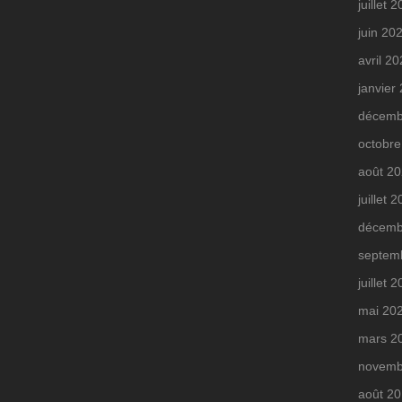
juillet 
juin 20
avril 2
janvier
décemb
octobre
août 2
juillet 
décemb
septem
juillet 
mai 20
mars 2
novemb
août 2