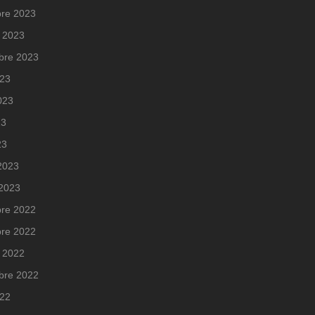
re 2023
 2023
bre 2023
023
2023
23
23
 2023
 2023
re 2022
re 2022
 2022
bre 2022
022