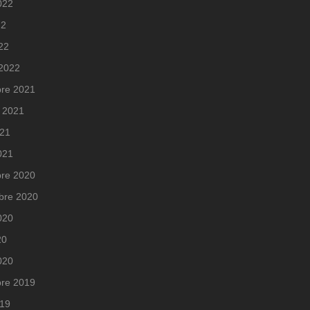
2022
22
022
 2022
re 2021
 2021
021
2021
re 2020
bre 2020
2020
20
020
re 2019
019