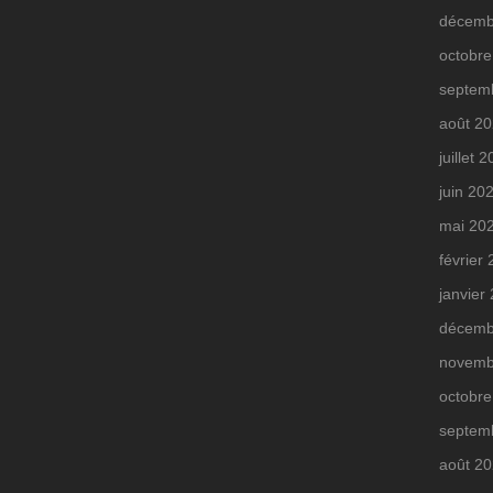
décemb
octobre
septem
août 2
juillet 
juin 20
mai 20
février
janvier
décemb
novemb
octobre
septem
août 2