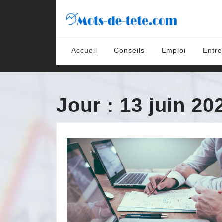
Skip
to
content
Skip
to
Accueil
Conseils
Emploi
Entre
content
Jour :
13 juin 20