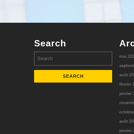
Search
Ar
Search
mai 20
for:
septem
août 2
février
janvier
novemb
octobre
août 2
janvier