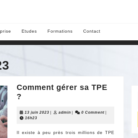
prise
Etudes
Formations
Contact
23
Comment gérer sa TPE
Comment
?
gérer
13
admin
sa
13 juin 2023
|
admin
|
0 Comment
|
juin
16h23
TPE
2023
?
Il existe à peu près trois millions de TPE