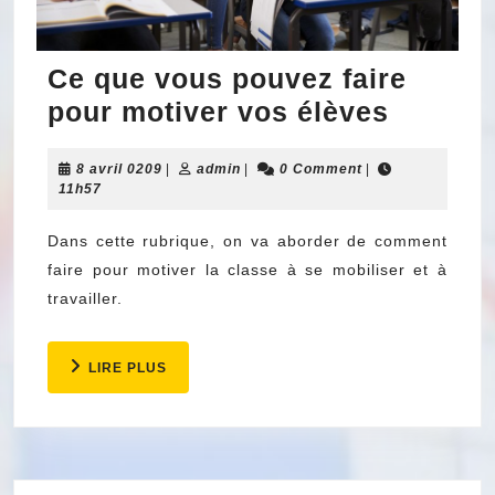
Ce que vous pouvez faire
Ce
pour motiver vos élèves
que
8
admin
8 avril 0209
|
admin
|
0 Comment
|
vous
avril
11h57
pouvez
0209
faire
Dans cette rubrique, on va aborder de comment
faire pour motiver la classe à se mobiliser et à
pour
travailler.
motiver
vos
LIRE
LIRE PLUS
élèves
PLUS