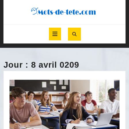
Skip
to
content
Skip
to
Open
content
Button
Jour :
8 avril 0209