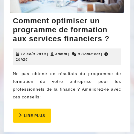
Comment optimiser un
programme de formation
Comm
aux services financiers ?
optimi
12
admin
12 août 2019
|
admin
|
0 Comment
|
un
août
10h24
progr
2019
de
Ne pas obtenir de résultats du programme de
formation de votre entreprise pour les
format
professionnels de la finance ? Améliorez-le avec
aux
ces conseils:
servic
financ
LIRE
LIRE PLUS
?
PLUS