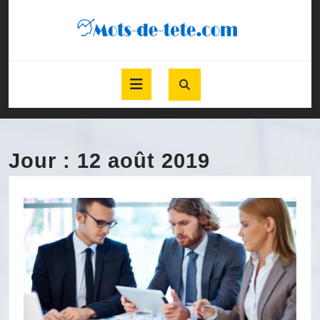
Skip
to
content
Skip
to
Open
content
Button
Jour :
12 août 2019