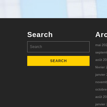
Search
Ar
Search
mai 20
for:
septem
août 2
février
janvier
novemb
octobre
août 2
janvier