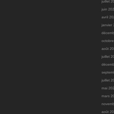
juillet 
juin 20
avril 2
janvier
décemb
octobre
août 2
juillet 
décemb
septem
juillet 
mai 20
mars 2
novemb
août 2