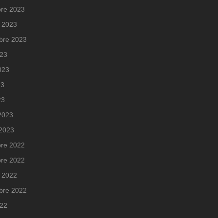
re 2023
 2023
bre 2023
023
2023
23
23
 2023
 2023
re 2022
re 2022
 2022
bre 2022
022