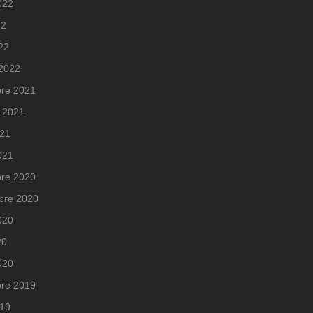
2022
22
022
 2022
re 2021
 2021
021
2021
re 2020
bre 2020
2020
20
020
re 2019
019