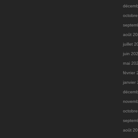
décemb
octobre
septem
août 2
juillet 
juin 20
mai 20
février
janvier
décemb
novemb
octobre
septem
août 2