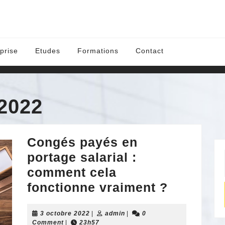
prise
Etudes
Formations
Contact
 2022
Congés payés en
portage salarial :
comment cela
Congés
fonctionne vraiment ?
payés
3
admin
3 octobre 2022
|
admin
|
0
en
octobre
Comment
|
23h57