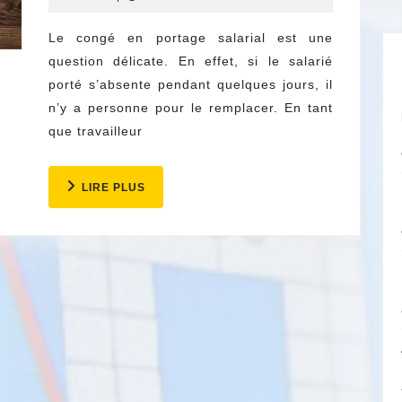
portage
2022
salarial
Le congé en portage salarial est une
question délicate. En effet, si le salarié
:
porté s’absente pendant quelques jours, il
commen
n’y a personne pour le remplacer. En tant
cela
que travailleur
fonction
vraiment
LIRE
LIRE PLUS
?
PLUS