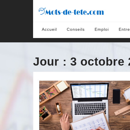
Skip
to
content
Skip
to
Accueil
Conseils
Emploi
Entre
content
Jour :
3 octobre