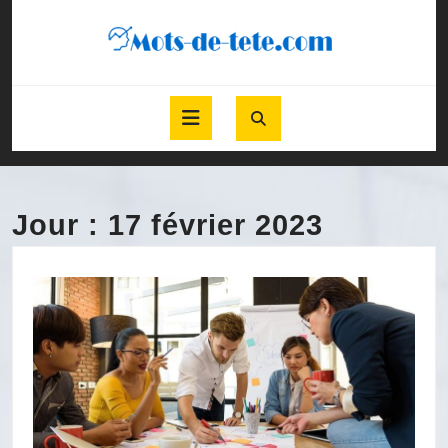
Skip
to
content
Skip
to
Open
content
Button
Jour :
17 février 2023