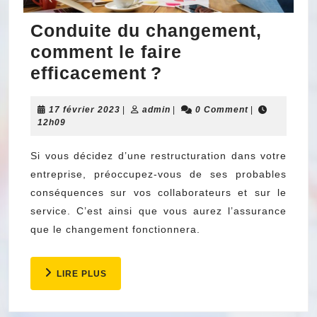
Conduite du changement,
comment le faire
Conduite
efficacement ?
du
17
admin
17 février 2023
|
admin
changement,
|
0 Comment
|
février
12h09
comment
2023
le
Si vous décidez d’une restructuration dans votre
entreprise, préoccupez-vous de ses probables
faire
conséquences sur vos collaborateurs et sur le
efficacement ?
service. C’est ainsi que vous aurez l’assurance
que le changement fonctionnera.
LIRE
LIRE PLUS
PLUS