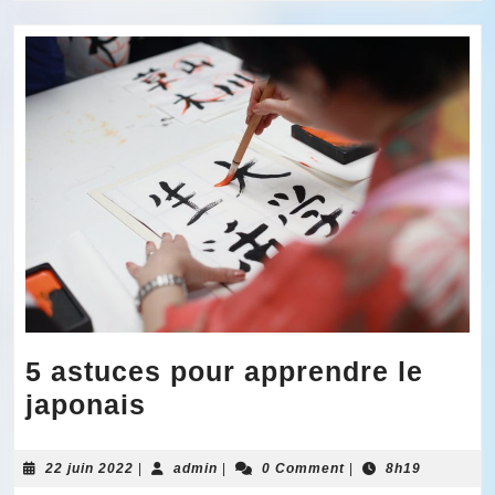
5 astuces pour apprendre le
5
japonais
astuces
pour
22
admin
22 juin 2022
|
admin
|
0 Comment
|
8h19
juin