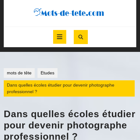
Skip
to
content
Skip
to
Open
content
Button
mots de tête
Etudes
Dans quelles écoles étudier pour devenir photographe
professionnel ?
Dans quelles écoles étudier
pour devenir photographe
professionnel ?