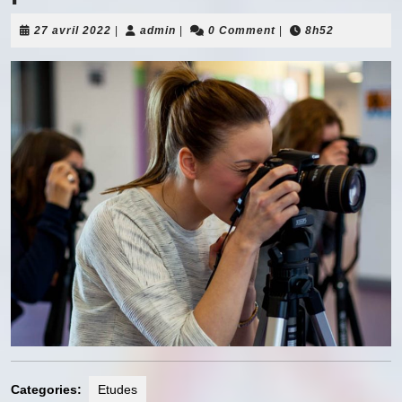
27
admin
27 avril 2022
|
admin
|
0 Comment
|
8h52
avril
2022
Categories:
Etudes