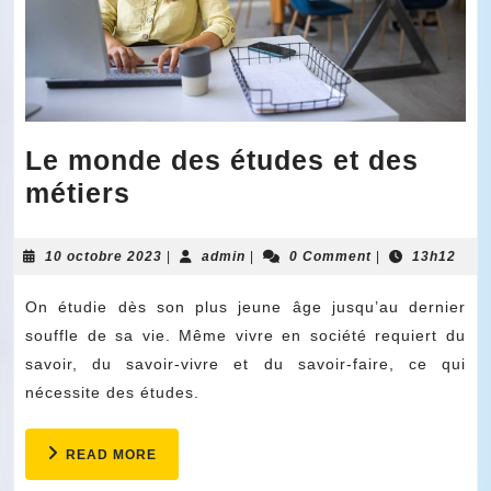
Le monde des études et des
Le
métiers
monde
des
10
admin
10 octobre 2023
|
admin
|
0 Comment
|
13h12
octobre
études
2023
On étudie dès son plus jeune âge jusqu’au dernier
et
souffle de sa vie. Même vivre en société requiert du
des
savoir, du savoir-vivre et du savoir-faire, ce qui
métiers
nécessite des études.
READ
READ MORE
MORE