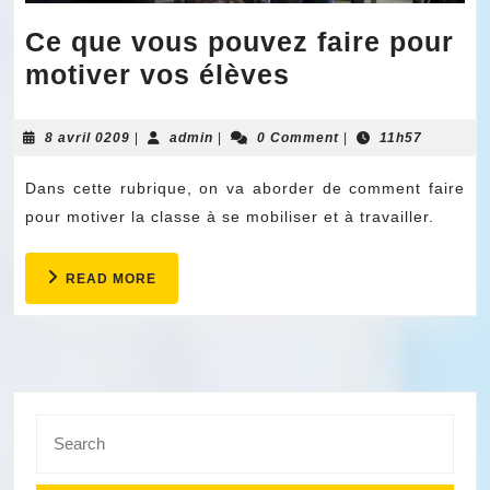
Ce que vous pouvez faire pour
Ce
motiver vos élèves
que
vous
8
admin
8 avril 0209
|
admin
|
0 Comment
|
11h57
avril
pouvez
0209
Dans cette rubrique, on va aborder de comment faire
faire
pour motiver la classe à se mobiliser et à travailler.
pour
motiver
READ
READ MORE
vos
MORE
élèves
Search
for: