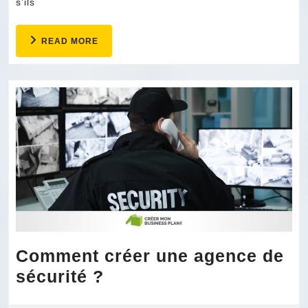
s’ils
READ
READ MORE
MORE
Comment créer une agence de
Comment
sécurité ?
créer