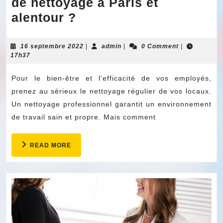
de nettoyage à Paris et
Comment
alentour ?
trouver
une
16
admin
16 septembre 2022
|
admin
|
0 Comment
|
septembre
17h37
société
2022
de
Pour le bien-être et l’efficacité de vos employés,
nettoyage
prenez au sérieux le nettoyage régulier de vos locaux.
à
Un nettoyage professionnel garantit un environnement
de travail sain et propre. Mais comment
Paris
et
READ
READ MORE
alentour
MORE
?