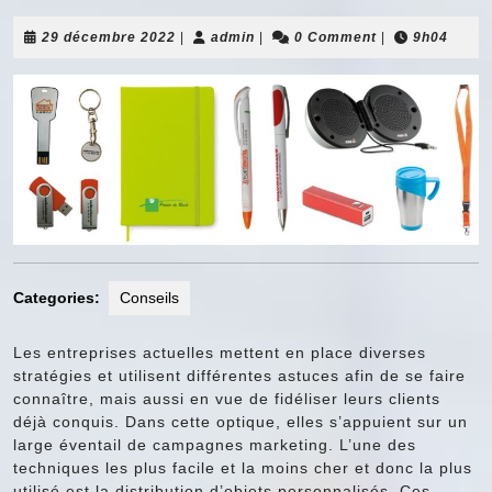
29
admin
29 décembre 2022
|
admin
|
0 Comment
|
9h04
décembre
2022
Categories:
Conseils
Les entreprises actuelles mettent en place diverses
stratégies et utilisent différentes astuces afin de se faire
connaître, mais aussi en vue de fidéliser leurs clients
déjà conquis. Dans cette optique, elles s’appuient sur un
large éventail de campagnes marketing. L’une des
techniques les plus facile et la moins cher et donc la plus
utilisé est la distribution d’objets personnalisés. Ces