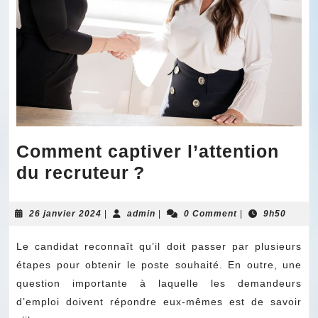
Comment captiver l’attention
Comment
du recruteur ?
captiver
l’attention
26
admin
26 janvier 2024
|
admin
|
0 Comment
|
9h50
janvier
du
2024
Le candidat reconnaît qu’il doit passer par plusieurs
recruteur ?
étapes pour obtenir le poste souhaité. En outre, une
question importante à laquelle les demandeurs
d’emploi doivent répondre eux-mêmes est de savoir