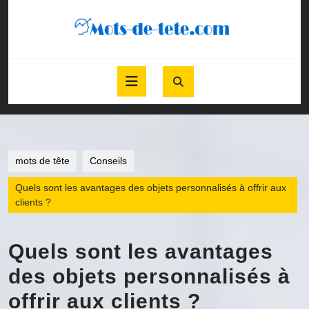
Skip
to
content
Skip
to
Open
content
Button
mots de tête
Conseils
Quels sont les avantages des objets personnalisés à offrir aux
clients ?
Quels sont les avantages
des objets personnalisés à
offrir aux clients ?