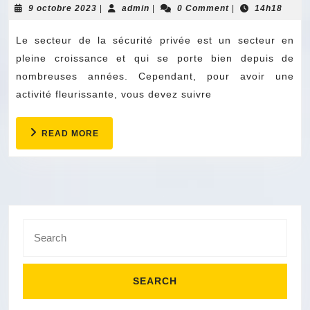
une
9
admin
9 octobre 2023
|
admin
|
0 Comment
|
14h18
octobre
agence
2023
Le secteur de la sécurité privée est un secteur en
de
pleine croissance et qui se porte bien depuis de
sécurité
nombreuses années. Cependant, pour avoir une
?
activité fleurissante, vous devez suivre
READ
READ MORE
MORE
Search
for: